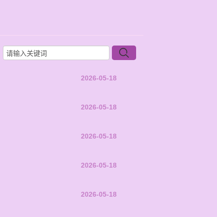
2026-05-18
2026-05-18
2026-05-18
2026-05-18
2026-05-18