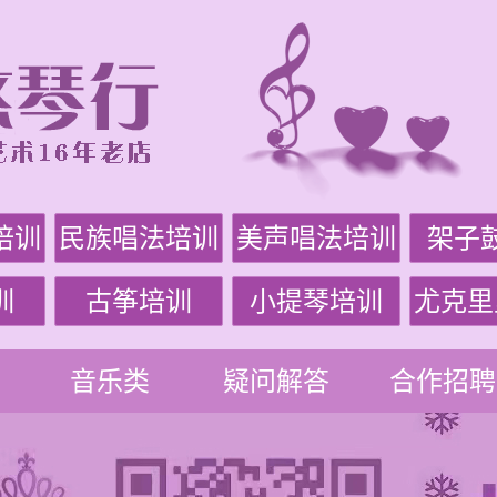
培训
民族唱法培训
美声唱法培训
架子
训
古筝培训
小提琴培训
尤克里
音乐类
疑问解答
合作招聘