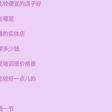
比较便宜的店子好
在哪里
器的实体店
琴多少钱
里培训班价格表
比较好一点儿的
钱一节