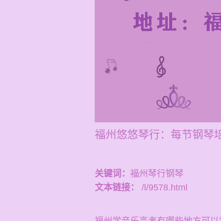
福州悠悠琴行：每节钢琴培
关键词：
福州琴行钢琴
文本链接：
/l/9578.html