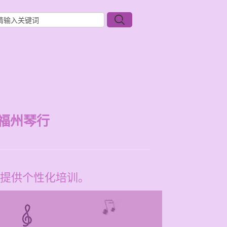
福州琴行
提供个性化培训。