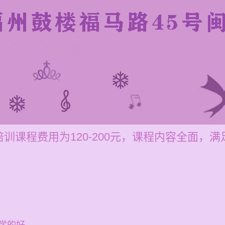
训课程费用为120-200元，课程内容全面，