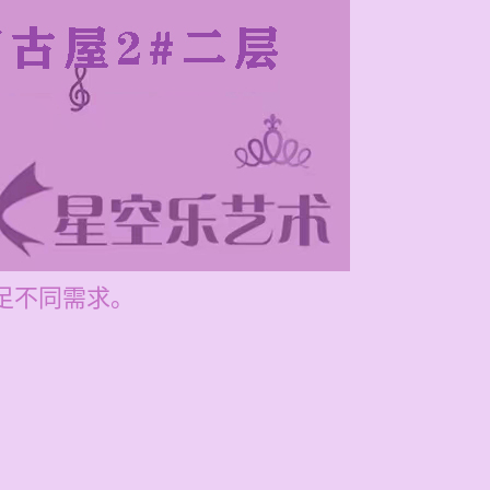
满足不同需求。